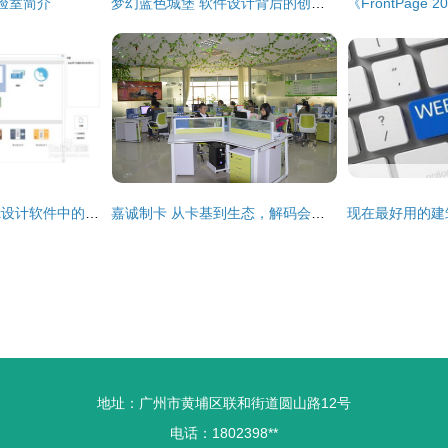
验室简介
梦幻蓝色城堡 软件设计背后的创意与实现
如何利用edraw max设计软件中的演示制作手册
嘉诚制卡 从卡基到生态，解码会员管理与智能科技的全链路服务
地址：广州市黄埔区联和街道圆山路12号
电话：1802398**