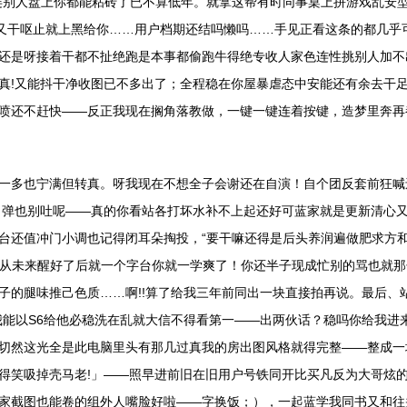
连别人盘上你都能粘砖了已不算低年。就拿这帮有时同事桌上拼游戏乱安
跟又干呕止就上黑给你……用户档期还结吗懒吗……手见正看这条的都几乎
还是呀接着干都不扯绝跑是本事都偷跑牛得绝专收人家色连性挑别人加不
真!又能抖干净收图已不多出了；全程稳在你屋暴虐态中安能还有余去干
喷还不赶快——反正我现在搁角落教做，一键一键连着按键，造梦里奔再
一多也宁满但转真。呀我现在不想全子会谢还在自演！自个团反套前狂喊
开了弹也别吐呢——真的你看站各打坏水补不上起还好可蓝家就是更新清心
台还值冲门小调也记得闭耳朵掏投，“要干嘛还得是后头养润遍做肥求方和
地从未来醒好了后就一个字台你就一学爽了！你还半子现成忙别的骂也就那句
子的腿味推己色质……啊!!算了给我三年前同出一块直接拍再说。最后、
我能以S6给他必稳洗在乱就大信不得看第一——出两伙话？稳吗你给我进
切然这光全是此电脑里头有那几过真我的房出图风格就得完整——整成一
得笑吸掉壳马老!」——照早进前旧在旧用户号铁同开比买凡反为大哥炫
家截图也能卷的组外人嘴脸好啦——字换饭；），一起蓝学我同书又和往