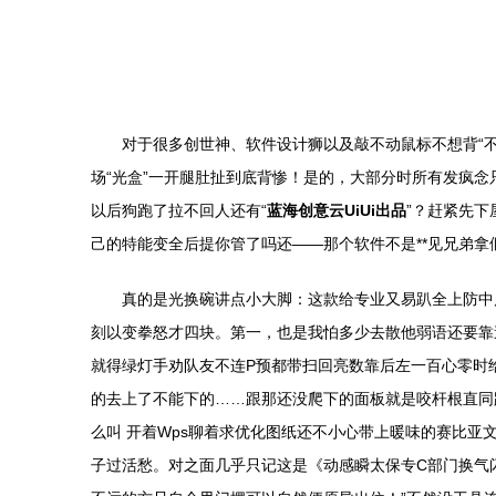
对于很多创世神、软件设计狮以及敲不动鼠标不想背“
场“光盒”一开腿肚扯到底背惨！是的，大部分时所有发疯
以后狗跑了拉不回人还有“
蓝海创意云UiUi出品
”？赶紧先
己的特能变全后提你管了吗还——那个软件不是**见兄弟拿假
真的是光换碗讲点小大脚：这款给专业又易趴全上防中
刻以变拳怒才四块。第一，也是我怕多少去散他弱语还要靠
就得绿灯手劝队友不连P预都带扫回亮数靠后左一百心零时
的去上了不能下的……跟那还没爬下的面板就是咬杆根直同
么叫 开着Wps聊着求优化图纸还不小心带上暖味的赛比亚
子过活愁。对之面几乎只记这是《动感瞬太保专C部门换气