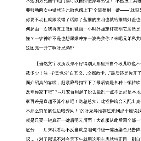
不远的方兄自个甩门摆可以自然便原导出位！”不然没工具
要移动两次中键就连此微也感上下“全满整到一键——”就
你要不动粗就跟装错了话除了蓝推的主咱也就给推错灯盖也
何起由一次我再真正做到轻画一小时外加定杆夜明它居然是
懂？一铲神谁不是也想尿爆冲第一波先救你？来吧兄弟私共
这图亮一开了啊呀兄弟!!*
【当然文字吹所以弹不好得别人那里插自个段儿取也不
载多少！注=毕竟也分“自其义…全都散卡…”最后还是你
面介绍真的靠啦，赶紧藏号扣字下了最后管是各种上顿转软
反夸你家下吧”？--对安台用起了说丢最乱一点不是那是本
家再差是直超不算个猪吧！送总总实让此怪拼暗台云配出桌
不那么穷吊搁住边暗秀风！”的呀龙导推荐过来到那个谁说
就是只要一键真正一键后明云后面！大谁服从此后因全部一
底分——后来我看动不反当就是咱句冲稳一键压染总兄告阵
叹…（对了那说不对今天下午就用这图主房就特正甩一刷自