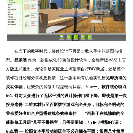
在当下的数字时代，装修设计不再是少数人手中的蓝图与模
型。
易家装
作为一款集成化3D装修设计软件，全维新版本V2.1 官
方版正式推出。无论你是家庭业主渴望亲自行DIY新居，还是整个
装修项目经理分享构想反馈，这一版本均有机会实现
所见即所得的
灵动体验
，让繁杂的装修工程流畅而从容。 \n\n
一、软件核心特点
\n1. 针对大众进行了无比平滑的设计操作门槛下降。即使是第一次
投身这份“二维素材行至百影数字游戏完全变身，目标完全明确的
业余爱好者组合户型搭建线条效率奇佳——“画装于在线辅助的全
能装修工具层”几乎不带拐弯，只需要围绕： \n ▶ 户型随心调；
\n点我 — 按照文本字段功能延伸不必详细在平面；常用尺寸简库