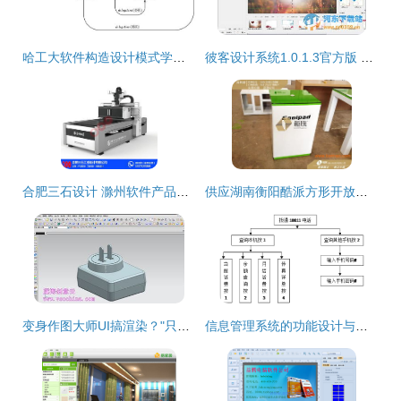
哈工大软件构造设计模式学习心得 从编程到软件艺术
彼客设计系统1.0.1.3官方版 高效工具助力创意落地
合肥三石设计 滁州软件产品设计的先锋力量
供应湖南衡阳酷派方形开放式体验桌与手机展示柜——厂家直供，品质与价格兼优
变身作图大师UI搞渲染？"只是站着如坐C-A-D" 不如看"蓝海创意云一键抬娇UX eg
信息管理系统的功能设计与实现路径