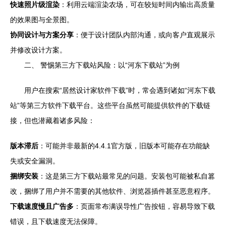
快速照片级渲染
：利用云端渲染农场，可在较短时间内输出高质量
的效果图与全景图。
协同设计与方案分享
：便于设计团队内部沟通，或向客户直观展示
并修改设计方案。
二、 警惕第三方下载站风险：以“河东下载站”为例
用户在搜索“居然设计家软件下载”时，常会遇到诸如“河东下载
站”等第三方软件下载平台。这些平台虽然可能提供软件的下载链
接，但也潜藏着诸多风险：
版本滞后
：可能并非最新的4.4.1官方版，旧版本可能存在功能缺
失或安全漏洞。
捆绑安装
：这是第三方下载站最常见的问题。安装包可能被私自篡
改，捆绑了用户并不需要的其他软件、浏览器插件甚至恶意程序。
下载速度慢且广告多
：页面常布满误导性广告按钮，容易导致下载
错误，且下载速度无法保障。