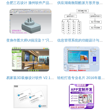
合肥三石设计 滁州软件产品设计的先锋力量
供应湖南衡阳酷派方形开放式体验桌与手机展示柜——厂家直供，品质与价格兼优
变身作图大师UI搞渲染？"只是站着如坐C-A-D" 不如看"蓝海创意云一键抬娇UX eg
信息管理系统的功能设计与实现路径
易家装3D装修设计软件 V2.1 官方版 轻松设计家的未来
轻松打造专业名片 2016年最实用的名片设计软件与排版教程