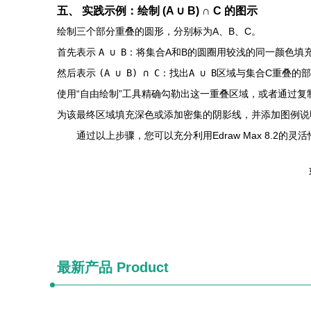
五、 实践示例：绘制 (A ∪ B) ∩ C 的图示
绘制三个部分重叠的圆形，分别标为A、B、C。
首先表示
A ∪ B
：将集合A和B的圆圈用较浅的同一颜色填
然后表示
(A ∪ B) ∩ C
：找出
A ∪ B
区域与集合C重叠的
使用“自由绘制”工具精确勾勒出这一重叠区域，或者通过复制
为该最终区域填充深色或添加密集的阴影线，并添加图例说
通过以上步骤，您可以充分利用Edraw Max 8.
最新产品
Product