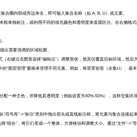
集合圈内部或旁边单击，即可输入集合名称（如 A, B, U）或元素。
本框单独标注，或利用不同的填充颜色和透明度来直观区分。在右侧格式面板
法。
手动描出需要强调的区域轮廓。
式（右键点击图形选择“编辑点”）调整形状，使其仅覆盖目标区域，然后
卡中的“图层管理”窗格来管理不同元素。例如，将背景矩形（全集U）、基
分配一种主色，并降低其透明度（例如设置为30%-50%），这样交集
“符号库”->“标注”类别中拖出箭头或直线标注框，将元素与集合连接起
择“组合”，将它们变成一个整体，方便移动和调整大小。通过“文件”->“导