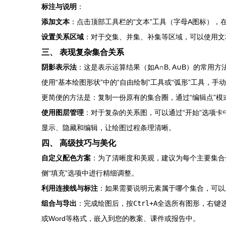
标注与说明
：
添加文本
：点击顶部工具栏的“文本”工具（字母A图标），在
设置关系区域
：对于交集、并集、补集等区域，可以使用文
三、 表现复杂集合关系
阴影表示法
：这是表示运算结果（如A∩B, A∪B）的常用方
使用“基本绘图形状”中的“自由绘制”工具或“弧形”工具，
更简便的方法是：复制一份原有的集合圈，通过“编辑点”模
使用图层管理
：对于复杂的关系图，可以通过“开始”选项
显示、隐藏和编辑，让绘图过程条理清晰。
四、 高级技巧与美化
自定义配色方案
：为了清晰度和美观，建议为每个主要集合
侧“填充”选项中进行精细调整。
利用连接线与标注
：如果需要说明元素属于哪个集合，可以从
组合与导出
：完成绘图后，按
Ctrl+A
全选所有图形，右键选
或Word等格式，嵌入到您的教案、课件或报告中。