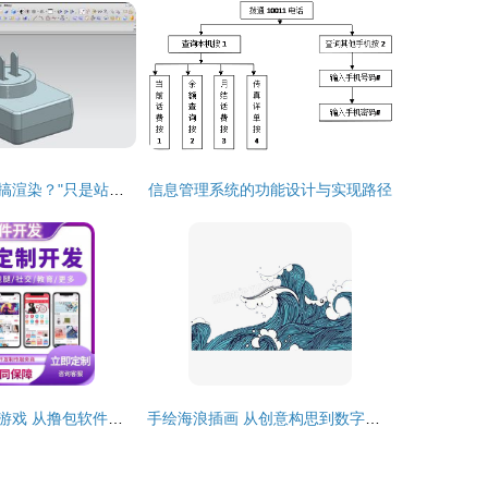
变身作图大师UI搞渲染？"只是站着如坐C-A-D" 不如看"蓝海创意云一键抬娇UX eg
信息管理系统的功能设计与实现路径
广告联盟变现小游戏 从撸包软件搭建开发到源码交付的全流程指南
手绘海浪插画 从创意构思到数字软件设计制作的完整指南